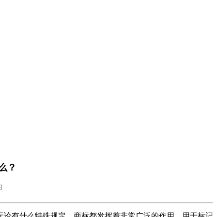
么？
8
无论有什么特殊规定，商标都发挥着非常广泛的作用，用于标记